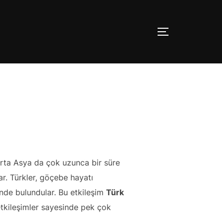
YAN MENÜ V
 orta Asya da çok uzunca bir süre
ar. Türkler, göçebe hayatı
linde bulundular. Bu etkileşim
Türk
etkileşimler sayesinde pek çok