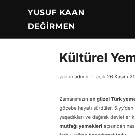
İçeriğe
YUSUF KAAN
geç
DEĞIRMEN
Kültürel Ye
Yayımlanma
yazan
admin
açık
26 Kasım 2
tarihi
Zamanımızın
en güzel Türk yeme
göçebe hayatı sürdüler, 5.yy’den 
yaşadıkları ve dağınık devletler k
mutfağı yemekleri
açısından nasi
farklı kelime barındırmaktadır.